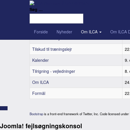
ILCA Denmark
Søg …
Titel
Pu
Inmeldelse
10
Forside
Nyheder
Om ILCA
Om ILCA 
Udlån af ILCA jolle
10
Tilskud til træningslejr
22
Kalender
9.
Tilrigning - vejledninger
8.
Om ILCA
24
Formål
22
Bootstrap
is a front-end framework of Twitter, Inc. Code licensed under
Joomla! fejlsøgningskonsol