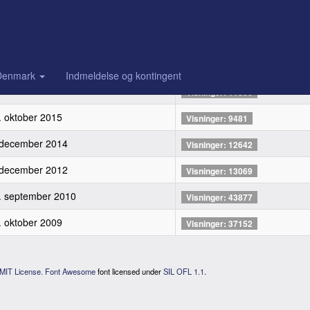
Vis #
bliceringsdato
Visninger
. januar 2023
Visninger: 2924
Denmark
Indmeldelse og kontingent
. november 2015
Visninger: 11800
. oktober 2015
Visninger: 9481
 december 2014
Visninger: 12642
 december 2012
Visninger: 13069
. september 2010
Visninger: 43877
. oktober 2009
Visninger: 37152
MIT License.
Font Awesome
font licensed under
SIL OFL 1.1
.