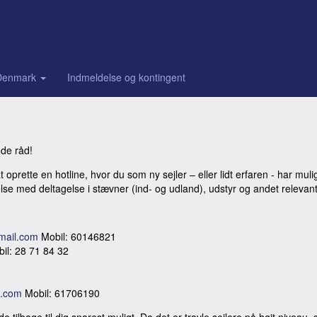
Denmark
Indmeldelse og kontingent
de råd!
 oprette en hotline, hvor du som ny sejler – eller lidt erfaren - har muli
delse med deltagelse i stævner (ind- og udland), udstyr og andet relevant
mail.com
Mobil: 60146821
il: 28 71 84 32
l.com
Mobil: 61706190
 tilbage til dig snarest muligt. Da det er travle sejlere på højt niveau,