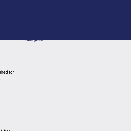
Find os her (også)!
ILCA Denmark Facebook gruppe
ILCA4 Facebook gruppe
Instagram
ghed for
.
 så kan