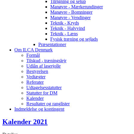
Tilrigning og setup
Manøvre - Mærkerundinger
Manøvre - Bomninger
Manøvre - Vendinger
Teknik - Kryds
Teknik - Halvvind
Teknik - Læns
Fysisk træning og sejlads
Præsentationer
Om ILCA Denmark
Formål
Tilskud - træningslejr
Udlån af laserjolle
Bestyrelsen
Vedtægter
Referater
Udtagelsesstatutter
Statutter for DM
Kalender
Resultater og ranglister
Indmeldelse og kontingent
Kalender 2021