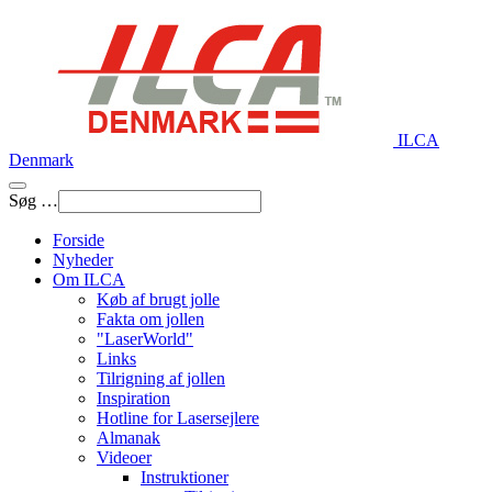
ILCA
Denmark
Søg …
Forside
Nyheder
Om ILCA
Køb af brugt jolle
Fakta om jollen
"LaserWorld"
Links
Tilrigning af jollen
Inspiration
Hotline for Lasersejlere
Almanak
Videoer
Instruktioner