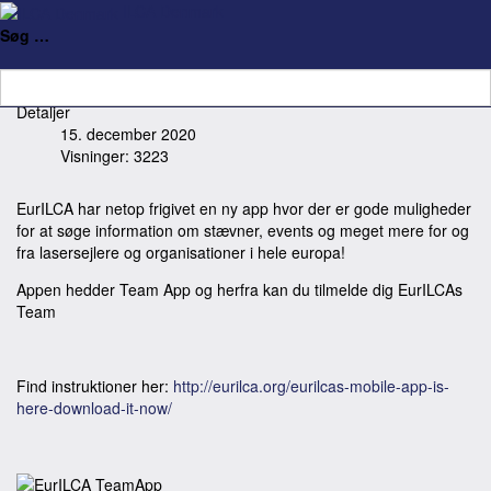
ILCA Denmark
Ny App fra EurILCA
Søg …
Detaljer
15. december 2020
Visninger: 3223
EurILCA har netop frigivet en ny app hvor der er gode muligheder
for at søge information om stævner, events og meget mere for og
fra lasersejlere og organisationer i hele europa!
Appen hedder Team App og herfra kan du tilmelde dig EurILCAs
Team
Find instruktioner her:
http://eurilca.org/eurilcas-mobile-app-is-
here-download-it-now/